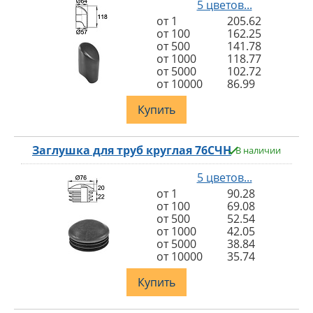
5 цветов...
от 1
205.62
от 100
162.25
от 500
141.78
от 1000
118.77
от 5000
102.72
от 10000
86.99
Купить
Заглушка для труб круглая 76СЧН
В наличии
5 цветов...
от 1
90.28
от 100
69.08
от 500
52.54
от 1000
42.05
от 5000
38.84
от 10000
35.74
Купить