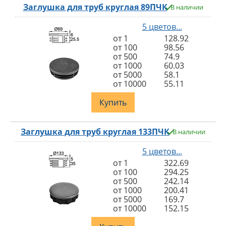
Заглушка для труб круглая 89ПЧК
В наличии
5 цветов...
от 1
128.92
от 100
98.56
от 500
74.9
от 1000
60.03
от 5000
58.1
от 10000
55.11
Купить
Заглушка для труб круглая 133ПЧК
В наличии
5 цветов...
от 1
322.69
от 100
294.25
от 500
242.14
от 1000
200.41
от 5000
169.7
от 10000
152.15