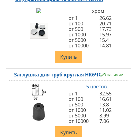
хром
от 1
26.62
от 100
20.71
от 500
17.73
от 1000
15.97
от 5000
15.4
от 10000
14.81
Купить
Заглушка для труб круглая НК6ЧС
В наличии
5 цветов...
от 1
32.55
от 100
16.61
от 500
13.8
от 1000
11.02
от 5000
8.99
от 10000
7.06
Купить