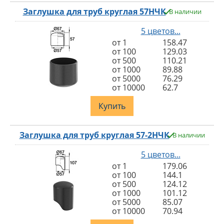
Заглушка для труб круглая 57НЧК
В наличии
5 цветов...
от 1
158.47
от 100
129.03
от 500
110.21
от 1000
89.88
от 5000
76.29
от 10000
62.7
Купить
Заглушка для труб круглая 57-2НЧК
В наличии
5 цветов...
от 1
179.06
от 100
144.1
от 500
124.12
от 1000
101.12
от 5000
85.07
от 10000
70.94