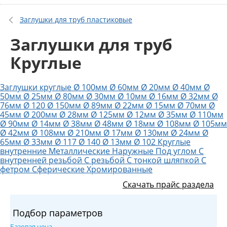
Заглушки для труб пластиковые
Заглушки для труб
Круглые
Заглушки круглые Ø 100мм
Ø 60мм
Ø 20мм
Ø 40мм
Ø
50мм
Ø 25мм
Ø 80мм
Ø 30мм
Ø 10мм
Ø 16мм
Ø 32мм
Ø
76мм
Ø 120
Ø 150мм
Ø 89мм
Ø 22мм
Ø 15мм
Ø 70мм
Ø
45мм
Ø 200мм
Ø 28мм
Ø 125мм
Ø 12мм
Ø 35мм
Ø 110мм
Ø 90мм
Ø 14мм
Ø 38мм
Ø 48мм
Ø 18мм
Ø 108мм
Ø 105мм
Ø 42мм
Ø 108мм
Ø 210мм
Ø 17мм
Ø 130мм
Ø 24мм
Ø
65мм
Ø 33мм
Ø 117
Ø 140
Ø 13мм
Ø 102
Круглые
внутренние
Металлические
Наружные
Под углом
С
внутренней резьбой
С резьбой
С тонкой шляпкой
С
фетром
Сферические
Хромированные
Скачать прайс раздела
Подбор параметров
Базовая цена