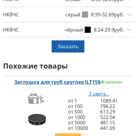
НК8ЧС
серый
8.99-32.89руб.
НК8ЧС
чёрный
8.24-29.9руб.
Заказать
Похожие товары
Заглушка для труб круглая ILT159
В наличии
3 цвета...
от 1
1089.41
от 100
796.22
от 500
613.29
от 1000
522.04
от 5000
481.15
от 10000
441.09