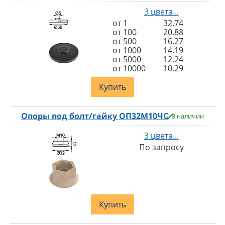
3 цвета...
от 1
32.74
от 100
20.88
от 500
16.27
от 1000
14.19
от 5000
12.24
от 10000
10.29
Купить
Опоры под болт/гайку ОП32М10ЧС
В наличии
3 цвета...
По запросу
Купить