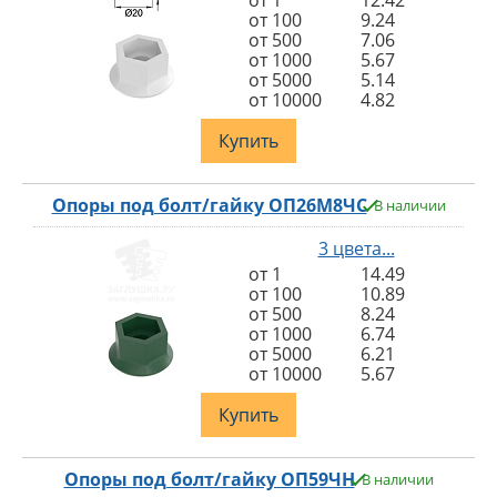
от 1
12.42
от 100
9.24
от 500
7.06
от 1000
5.67
от 5000
5.14
от 10000
4.82
Купить
Опоры под болт/гайку ОП26М8ЧС
В наличии
3 цвета...
от 1
14.49
от 100
10.89
от 500
8.24
от 1000
6.74
от 5000
6.21
от 10000
5.67
Купить
Опоры под болт/гайку ОП59ЧН
В наличии