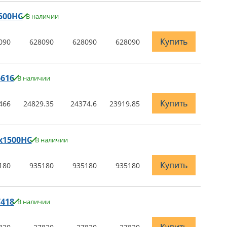
500НС
В наличии
Купить
090
628090
628090
628090
616
В наличии
Купить
466
24829.35
24374.6
23919.85
х1500НС
В наличии
Купить
180
935180
935180
935180
418
В наличии