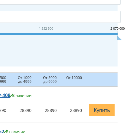
1 552 500
2 070 000
 500
От 1000
От 5000
От 10000
 999
до 4999
до 9999
-400
В наличии
Купить
890
28890
28890
28890
62
В наличии