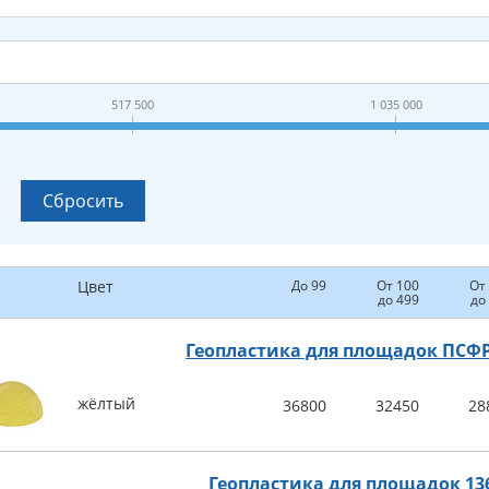
517 500
1 035 000
Цвет
До 99
От 100
От
до 499
до
Геопластика для площадок ПСФР
жёлтый
36800
32450
28
Геопластика для площадок 13