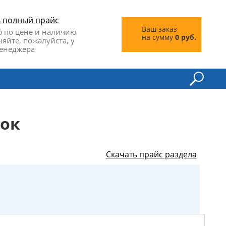
ь полный прайс
Ваш заказ
 по цене и наличию
на сумму
0 руб.
няйте, пожалуйста, у
енеджера
док
Скачать прайс раздела