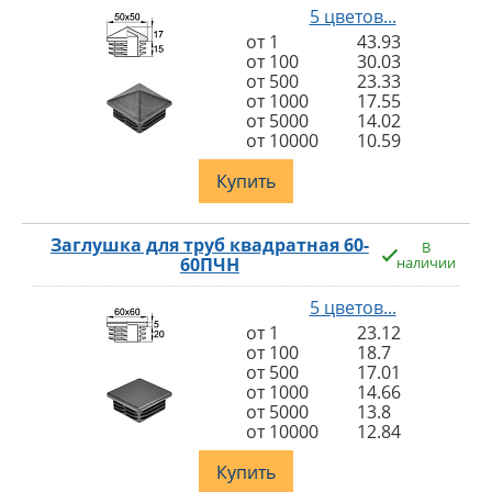
5 цветов...
от 1
43.93
от 100
30.03
от 500
23.33
от 1000
17.55
от 5000
14.02
от 10000
10.59
Купить
Заглушка для труб квадратная 60-
В
60ПЧН
наличии
5 цветов...
от 1
23.12
от 100
18.7
от 500
17.01
от 1000
14.66
от 5000
13.8
от 10000
12.84
Купить