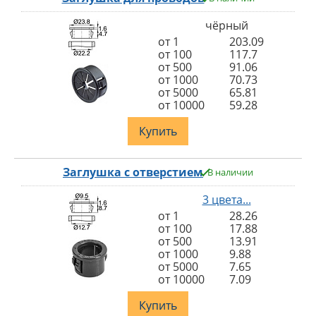
чёрный
от 1
203.09
от 100
117.7
от 500
91.06
от 1000
70.73
от 5000
65.81
от 10000
59.28
Купить
Заглушка с отверстием
В наличии
3 цвета...
от 1
28.26
от 100
17.88
от 500
13.91
от 1000
9.88
от 5000
7.65
от 10000
7.09
Купить