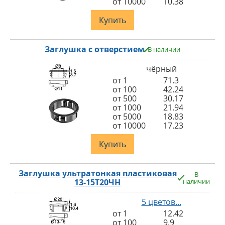
от 10000
10.38
Купить
Заглушка с отверстием
В наличии
чёрный
от 1
71.3
от 100
42.24
от 500
30.17
от 1000
21.94
от 5000
18.83
от 10000
17.23
Купить
Заглушка ультратонкая пластиковая
В
13-15Т20ЧН
наличии
5 цветов...
от 1
12.42
от 100
9.9