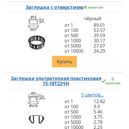
Заглушка с отверстием
В наличии
чёрный
от 1
89.01
от 100
53.57
от 500
39.59
от 1000
30.17
от 5000
27.07
от 10000
24.29
Купить
Заглушка ультратонкая пластиковая
В
15-18Т22ЧН
наличии
5 цветов...
от 1
12.42
от 100
9.9
от 500
5.46
от 1000
3.75
от 5000
2.78
от 10000
2.25