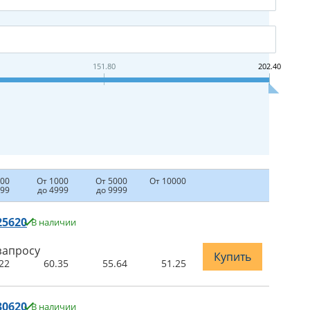
151.80
202.40
500
От 1000
От 5000
От 10000
999
до 4999
до 9999
25620
В наличии
запросу
Купить
22
60.35
55.64
51.25
30620
В наличии