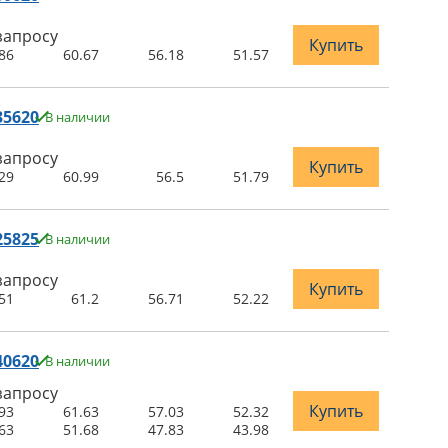
запросу
Купить
86
60.67
56.18
51.57
35620
В наличии
запросу
Купить
29
60.99
56.5
51.79
25825
В наличии
запросу
Купить
51
61.2
56.71
52.22
40620
В наличии
запросу
Купить
93
61.63
57.03
52.32
63
51.68
47.83
43.98