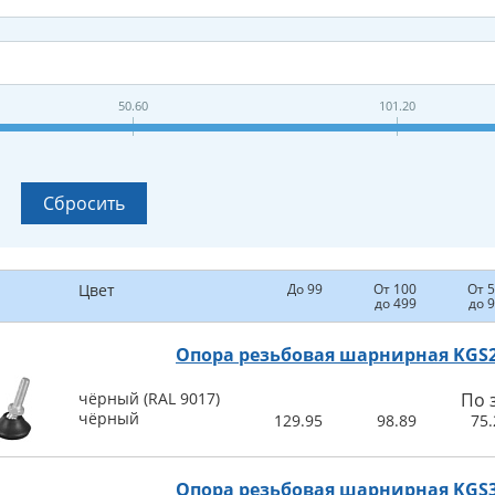
50.60
101.20
Цвет
До 99
От 100
От 
до 499
до 
Опора резьбовая шарнирная KGS
чёрный (RAL 9017)
По 
чёрный
129.95
98.89
75.
Опора резьбовая шарнирная KGS