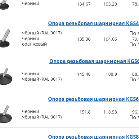
чёрный
134.67
103.29
78.
Опора резьбовая шарнирная KGS4
чёрный (RAL 9017)
По 
чёрный
135.36
104.06
79.
оранжевый
По 
Опора резьбовая шарнирная KGS
чёрный
145.48
108.9
88.
чёрный (RAL 9017)
По 
Опора резьбовая шарнирная KGS6
чёрный
151.8
118.58
96.
чёрный (RAL 9017)
По 
Опора резьбовая шарнирная KGS8