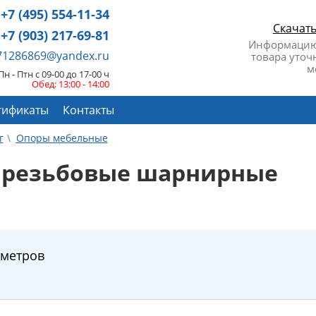
+7 (495) 554-11-34
Скачат
+7 (903) 217-69-81
Информацию
671286869@yandex.ru
товара уточ
м
Пн - Птн с 09-00 до 17-00 ч
Обед: 13:00 - 14:00
тификаты
Контакты
г
Опоры мебельные
 резьбовые шарнирные
аметров