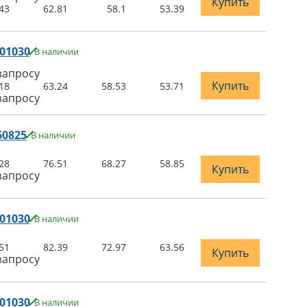
Купить
43
62.81
58.1
53.39
01030
В наличии
запросу
Купить
18
63.24
58.53
53.71
запросу
60825
В наличии
28
76.51
68.27
58.85
Купить
запросу
01030
В наличии
51
82.39
72.97
63.56
Купить
запросу
01030
В наличии