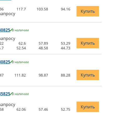
36
117.7
103.58
94.16
Купить
запросу
40825
В наличии
запросу
Купить
22
62.6
57.89
53.29
.7
52.54
48.58
44.73
80825
В наличии
Купить
47
111.82
98.87
88.28
35825
В наличии
запросу
Купить
58
62.06
57.46
52.75