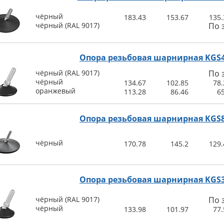
чёрный
183.43
153.67
135.
чёрный (RAL 9017)
По 
Опора резьбовая шарнирная KGS
чёрный (RAL 9017)
По 
чёрный
134.67
102.85
78.
оранжевый
113.28
86.46
65
Опора резьбовая шарнирная KGS
чёрный
170.78
145.2
129.
Опора резьбовая шарнирная KGS
чёрный (RAL 9017)
По 
чёрный
133.98
101.97
77.