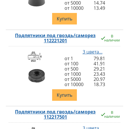
от 5000
14.74
от 10000
13.49
Купить
Подпятники под гвоздь/саморез
В
112221201
наличии
3 цвета...
от 1
79.81
от 100
41.91
от 500
29.21
от 1000
23.43
от 5000
20.97
от 10000
18.73
Купить
Подпятники под гвоздь/саморез
В
112217501
наличии
3 цвета...