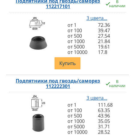
Подпятники под гвоздь/саморез
В
112217101
наличии
3 цвета...
от 1
72.36
от 100
39.47
от 500
27.54
от 1000
21.84
от 5000
19.61
от 10000
17.8
Купить
Подпятники под гвоздь/саморез
В
112222301
наличии
3 цвета...
от 1
111.68
от 100
63.35
от 500
43.96
от 1000
35.05
от 5000
31.71
от 10000
28.52