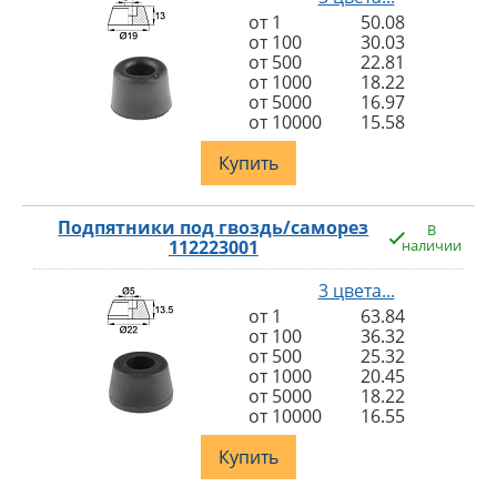
от 1
50.08
от 100
30.03
от 500
22.81
от 1000
18.22
от 5000
16.97
от 10000
15.58
Купить
Подпятники под гвоздь/саморез
В
112223001
наличии
3 цвета...
от 1
63.84
от 100
36.32
от 500
25.32
от 1000
20.45
от 5000
18.22
от 10000
16.55
Купить