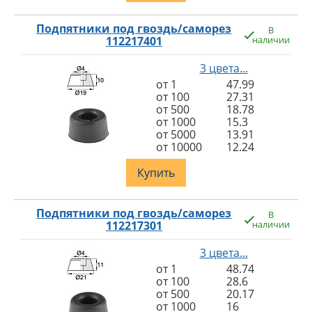
Подпятники под гвоздь/саморез
В
112217401
наличии
3 цвета...
от 1
47.99
от 100
27.31
от 500
18.78
от 1000
15.3
от 5000
13.91
от 10000
12.24
Купить
Подпятники под гвоздь/саморез
В
112217301
наличии
3 цвета...
от 1
48.74
от 100
28.6
от 500
20.17
от 1000
16