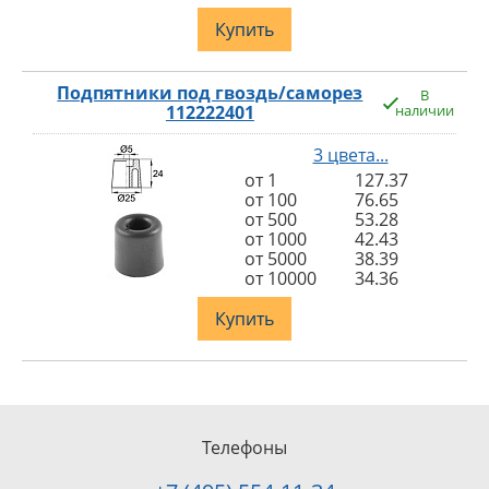
Купить
Подпятники под гвоздь/саморез
В
112222401
наличии
3 цвета...
от 1
127.37
от 100
76.65
от 500
53.28
от 1000
42.43
от 5000
38.39
от 10000
34.36
Купить
Телефоны