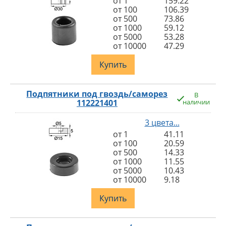
от 1
159.22
от 100
106.39
от 500
73.86
от 1000
59.12
от 5000
53.28
от 10000
47.29
Купить
Подпятники под гвоздь/саморез
В
112221401
наличии
3 цвета...
от 1
41.11
от 100
20.59
от 500
14.33
от 1000
11.55
от 5000
10.43
от 10000
9.18
Купить