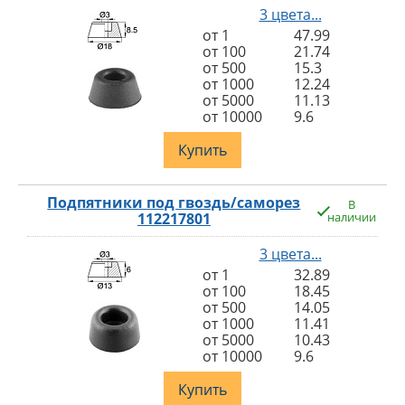
3 цвета...
от 1
47.99
от 100
21.74
от 500
15.3
от 1000
12.24
от 5000
11.13
от 10000
9.6
Купить
Подпятники под гвоздь/саморез
В
112217801
наличии
3 цвета...
от 1
32.89
от 100
18.45
от 500
14.05
от 1000
11.41
от 5000
10.43
от 10000
9.6
Купить