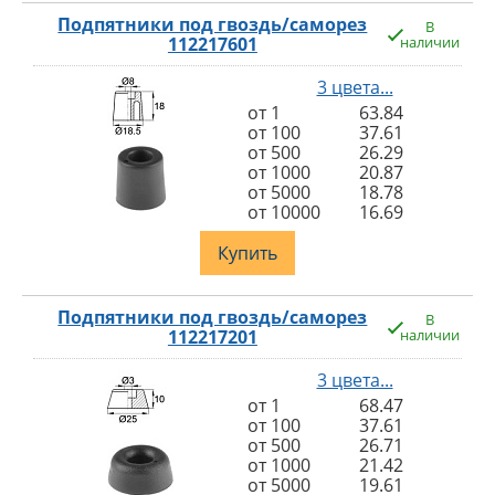
Подпятники под гвоздь/саморез
В
112217601
наличии
3 цвета...
от 1
63.84
от 100
37.61
от 500
26.29
от 1000
20.87
от 5000
18.78
от 10000
16.69
Купить
Подпятники под гвоздь/саморез
В
112217201
наличии
3 цвета...
от 1
68.47
от 100
37.61
от 500
26.71
от 1000
21.42
от 5000
19.61