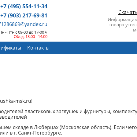
+7 (495) 554-11-34
Скачат
+7 (903) 217-69-81
Информацию
671286869@yandex.ru
товара уточ
м
Пн - Птн с 09-00 до 17-00 ч
Обед: 13:00 - 14:00
тификаты
Контакты
ushka-msk.ru!
дителей пластиковых заглушек и фурнитуры, комплекту
изводителей
шем складе в Люберцах (Московская область). Если чего-
ли в г. Санкт-Петербурге.