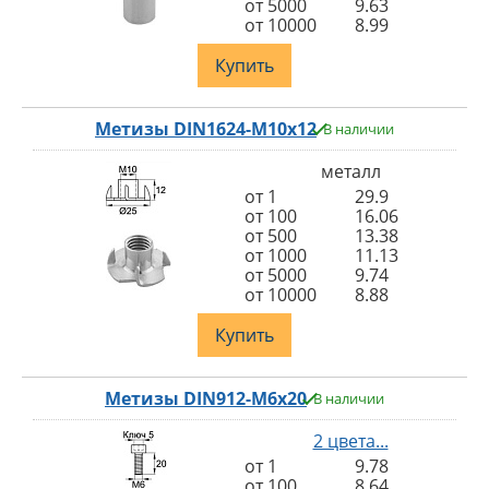
от 5000
9.63
от 10000
8.99
Купить
Метизы DIN1624-M10x12
В наличии
металл
от 1
29.9
от 100
16.06
от 500
13.38
от 1000
11.13
от 5000
9.74
от 10000
8.88
Купить
Метизы DIN912-M6x20
В наличии
2 цвета...
от 1
9.78
от 100
8.64