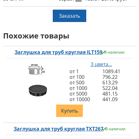
Заказать
Похожие товары
Заглушка для труб круглая ILT159
В наличии
3 цвета...
от 1
1089.41
от 100
796.22
от 500
613.29
от 1000
522.04
от 5000
481.15
от 10000
441.09
Купить
Заглушка для труб круглая TXT267
В наличии