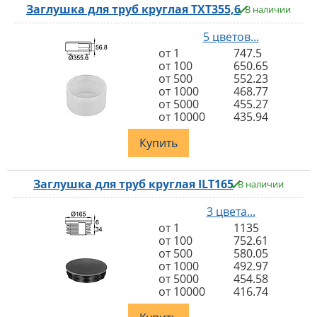
Заглушка для труб круглая TXT355,6
В наличии
5 цветов...
от 1
747.5
от 100
650.65
от 500
552.23
от 1000
468.77
от 5000
455.27
от 10000
435.94
Купить
Заглушка для труб круглая ILT165
В наличии
3 цвета...
от 1
1135
от 100
752.61
от 500
580.05
от 1000
492.97
от 5000
454.58
от 10000
416.74