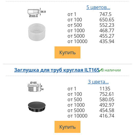
5 цветов...
от 1
747.5
от 100
650.65
от 500
552.23
от 1000
468.77
от 5000
455.27
от 10000
435.94
Купить
Заглушка для труб круглая ILT165
В наличии
3 цвета...
от 1
1135
от 100
752.61
от 500
580.05
от 1000
492.97
от 5000
454.58
от 10000
416.74
Купить