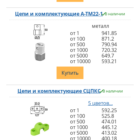
Цепи и комплектующие A-TM22-1
В наличии
металл
от 1
941.85
от 100
871.2
от 500
790.94
от 1000
720.32
от 5000
649.7
от 10000
593.21
Купить
Цепи и комплектующие СЦПКС
В наличии
5 цветов...
от 1
592.25
от 100
525.8
от 500
474.01
от 1000
445.12
от 5000
413.02
от 10000
400.18