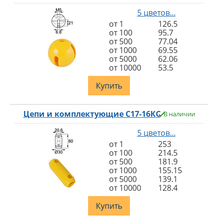
5 цветов...
от 1
126.5
от 100
95.7
от 500
77.04
от 1000
69.55
от 5000
62.06
от 10000
53.5
Купить
Цепи и комплектующие С17-16КС
В наличии
5 цветов...
от 1
253
от 100
214.5
от 500
181.9
от 1000
155.15
от 5000
139.1
от 10000
128.4
Купить