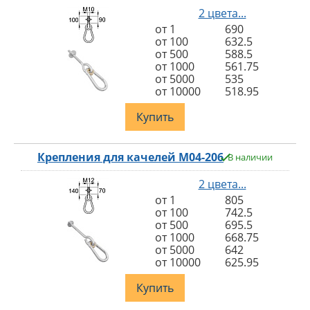
2 цвета...
от 1
690
от 100
632.5
от 500
588.5
от 1000
561.75
от 5000
535
от 10000
518.95
Купить
Крепления для качелей M04-206
В наличии
2 цвета...
от 1
805
от 100
742.5
от 500
695.5
от 1000
668.75
от 5000
642
от 10000
625.95
Купить