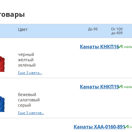
товары
Цвет
До 99
От 100
до 499
Канаты КНКП16
В нал
чёрный
жёлтый
зелёный
Еще 3 цвета...
Канаты КНКП19
В нал
бежевый
салатовый
серый
Еще 5 цветов...
Канаты XAA-0160-891
В 