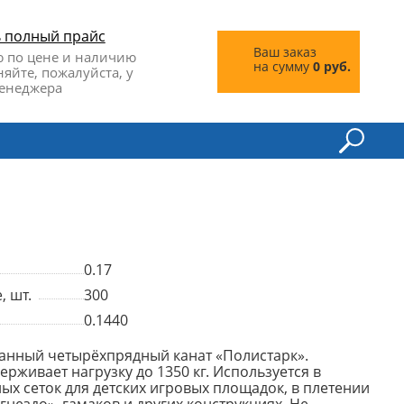
ь полный прайс
Ваш заказ
 по цене и наличию
на сумму
0 руб.
няйте, пожалуйста, у
енеджера
0.17
, шт.
300
0.1440
нный четырёхпрядный канат «Полистарк».
рживает нагрузку до 1350 кг. Используется в
ых сеток для детских игровых площадок, в плетении
гнездо», гамаков и других конструкциях. Не