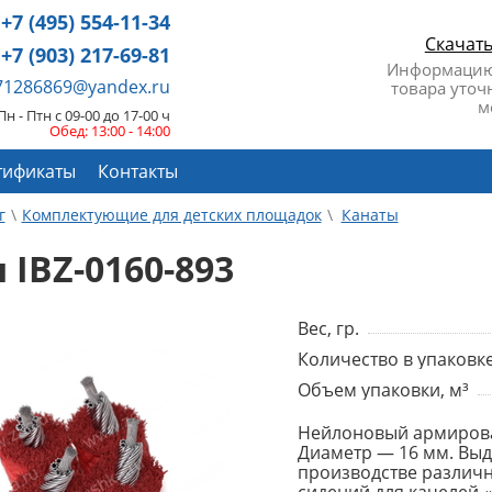
+7 (495) 554-11-34
Скачат
+7 (903) 217-69-81
Информацию
671286869@yandex.ru
товара уточ
м
Пн - Птн с 09-00 до 17-00 ч
Обед: 13:00 - 14:00
тификаты
Контакты
г
Комплектующие для детских площадок
Канаты
 IBZ-0160-893
Вес, гр.
Количество в упаковке
Объем упаковки, м³
Нейлоновый армирова
Диаметр — 16 мм. Выде
производстве различн
сидений для качелей «