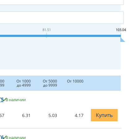
81.51
103.04
500
От 1000
От 5000
От 10000
999
до 4999
до 9999
T5
В наличии
Купить
67
6.31
5.03
4.17
T6
В наличии