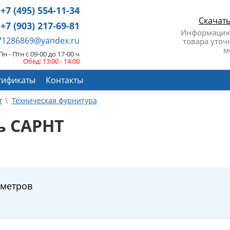
+7 (495) 554-11-34
Скачат
+7 (903) 217-69-81
Информацию
671286869@yandex.ru
товара уточ
м
Пн - Птн с 09-00 до 17-00 ч
Обед: 13:00 - 14:00
тификаты
Контакты
г
Техническая фурнитура
ь CAPHT
аметров