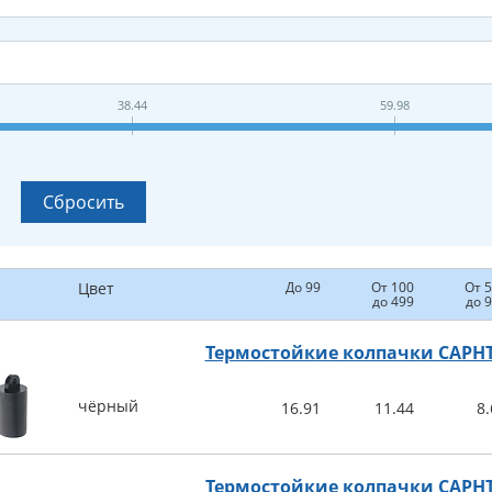
38.44
59.98
Цвет
До 99
От 100
От 
до 499
до 
Термостойкие колпачки CAPH
чёрный
16.91
11.44
8.
Термостойкие колпачки CAPH