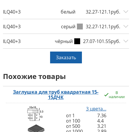
ILQ40+3
белый
32.27-121.1руб.
ILQ40+3
серый
32.27-121.1руб.
ILQ40+3
чёрный
27.07-101.55руб.
Заказать
Похожие товары
Заглушка для труб квадратная 15-
В
15ДЧК
наличии
3 цвета...
от 1
7.36
от 100
4.4
от 500
3.21
от 1000
2.89