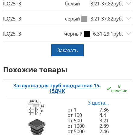
ILQ25+3
белый
8.21-37.82руб.
ILQ25+3
серый
8.21-37.82руб.
ILQ25+3
чёрный
6.31-29.1руб.
Заказать
Похожие товары
Заглушка для труб квадратная 15-
В
15ДЧК
наличии
3 цвета...
от 1
7.36
от 100
4.4
от 500
3.21
от 1000
2.89
от 5000
2.46