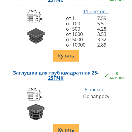
25ПЧС
11 цветов...
от 1
7.59
от 100
5.5
от 500
4.28
от 1000
3.53
от 5000
3.32
от 10000
2.89
Купить
Заглушка для труб квадратная 25-
В
25ПЧК
наличии
6 цветов...
По запросу
Купить