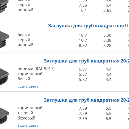
серый
7.36
4.4
чёрный
6.1
3.63
Заглушка для труб квадратная I
белый
10.7
6.38
серый
10.7
6.38
чёрный
8.97
5.28
Заглушка для труб квадратная 20-
чёрный (RAL 9017)
5.87
4.4
коричневый
5.87
4.4
белый
5.87
4.4
Еще 2 цвета...
Заглушка для труб квадратная 20
коричневый
7.59
5.5
т.серый
7.59
5.5
бежевый
7.59
5.5
Еще 3 цвета...