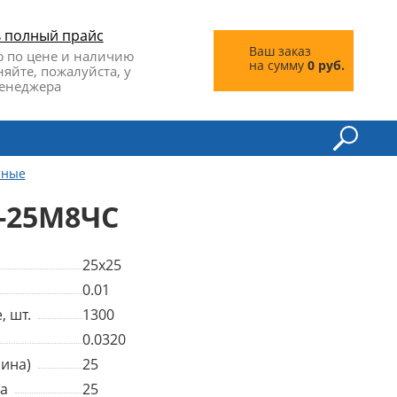
ь полный прайс
Ваш заказ
 по цене и наличию
на сумму
0 руб.
няйте, пожалуйста, у
енеджера
тные
5-25М8ЧС
25x25
0.01
, шт.
1300
0.0320
ина)
25
а
25