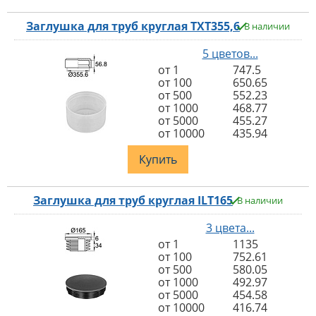
Заглушка для труб круглая TXT355,6
В наличии
5 цветов...
от 1
747.5
от 100
650.65
от 500
552.23
от 1000
468.77
от 5000
455.27
от 10000
435.94
Купить
Заглушка для труб круглая ILT165
В наличии
3 цвета...
от 1
1135
от 100
752.61
от 500
580.05
от 1000
492.97
от 5000
454.58
от 10000
416.74