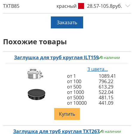
TXTB85
красный
28.57-105.8руб.
Заказать
Похожие товары
Заглушка для труб круглая ILT159
В наличии
3 цвета...
от 1
1089.41
от 100
796.22
от 500
613.29
от 1000
522.04
от 5000
481.15
от 10000
441.09
Купить
Заглушка для труб круглая TXT267
В наличии