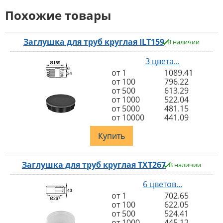
Похожие товары
Заглушка для труб круглая ILT159
В наличии
3 цвета...
от 1
1089.41
от 100
796.22
от 500
613.29
от 1000
522.04
от 5000
481.15
от 10000
441.09
Купить
Заглушка для труб круглая TXT267
В наличии
6 цветов...
от 1
702.65
от 100
622.05
от 500
524.41
от 1000
445.12