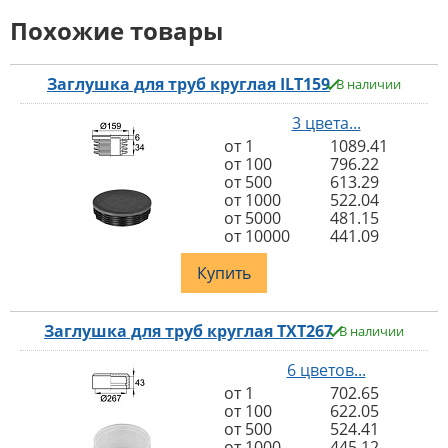
Похожие товары
Заглушка для труб круглая ILT159
В наличии
3 цвета...
от 1
1089.41
от 100
796.22
от 500
613.29
от 1000
522.04
от 5000
481.15
от 10000
441.09
Купить
Заглушка для труб круглая TXT267
В наличии
6 цветов...
от 1
702.65
от 100
622.05
от 500
524.41
от 1000
445.12