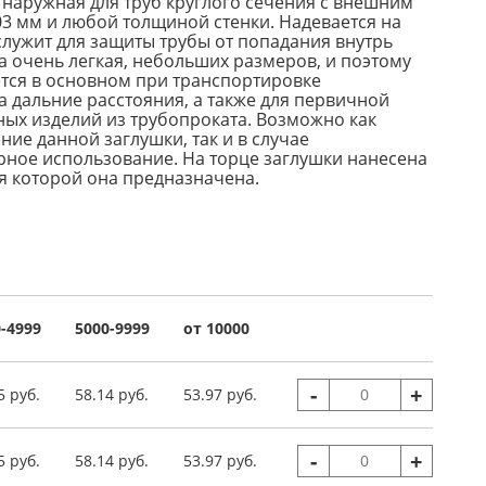
 наружная для труб круглого сечения с внешним
3 мм и любой толщиной стенки. Надевается на
служит для защиты трубы от попадания внутрь
а очень легкая, небольших размеров, и поэтому
ется в основном при транспортировке
а дальние расстояния, а также для первичной
ых изделий из трубопроката. Возможно как
ие данной заглушки, так и в случае
ное использование. На торце заглушки нанесена
я которой она предназначена.
-4999
5000-9999
от 10000
-
+
5 руб.
58.14 руб.
53.97 руб.
-
+
5 руб.
58.14 руб.
53.97 руб.