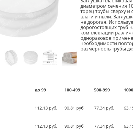
Заглушка пластиковая
диаметром сечения 10
торец трубы сверху и 
влаги и пыли. Заглушк
не дорогая. Использу
дорогостоящих труб н
комплектации различн
одноразовое применен
необходимости повтор
размерность трубы дл
до 99
100-499
500-999
1000
112.13 руб.
90.81 руб.
77.34 руб.
63.1
112.13 руб.
90.81 руб.
77.34 руб.
63.1