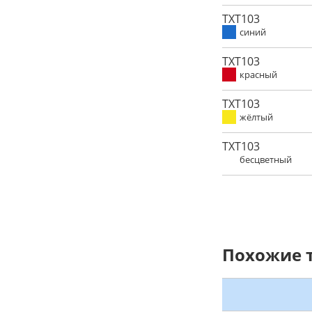
TXT103
синий
TXT103
красный
TXT103
жёлтый
TXT103
бесцветный
Похожие 