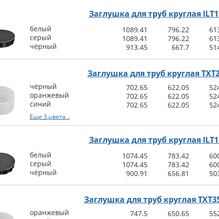
Заглушка для труб круглая ILT1
белый
1089.41
796.22
61
серый
1089.41
796.22
61
чёрный
913.45
667.7
51
Заглушка для труб круглая TXT
чёрный
702.65
622.05
52
оранжевый
702.65
622.05
52
синий
702.65
622.05
52
Еще 3 цвета...
Заглушка для труб круглая ILT1
белый
1074.45
783.42
60
серый
1074.45
783.42
60
чёрный
900.91
656.81
50
Заглушка для труб круглая TXT35
оранжевый
747.5
650.65
55