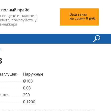
ь полный прайс
Ваш заказ
 по цене и наличию
на сумму
0 руб.
няйте, пожалуйста, у
енеджера
е
3
заглушек
Наружные
Ø103
0.03
, шт.
250
0.1200