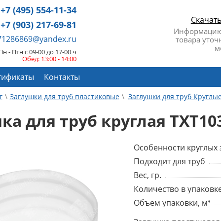
+7 (495) 554-11-34
Скачат
+7 (903) 217-69-81
Информацию
671286869@yandex.ru
товара уточ
м
Пн - Птн с 09-00 до 17-00 ч
Обед: 13:00 - 14:00
тификаты
Контакты
г
Заглушки для труб пластиковые
Заглушки для труб Круглы
ка для труб круглая TXT10
Особенности круглых 
Подходит для труб
Вес, гр.
Количество в упаковке
Объем упаковки, м³