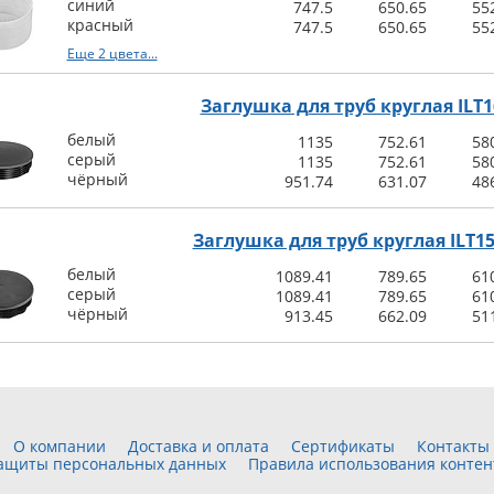
синий
747.5
650.65
55
красный
747.5
650.65
55
Еще 2 цвета...
Заглушка для труб круглая ILT1
белый
1135
752.61
58
серый
1135
752.61
58
чёрный
951.74
631.07
48
Заглушка для труб круглая ILT15
белый
1089.41
789.65
61
серый
1089.41
789.65
61
чёрный
913.45
662.09
51
О компании
Доставка и оплата
Сертификаты
Контакты
защиты персональных данных
Правила использования контен