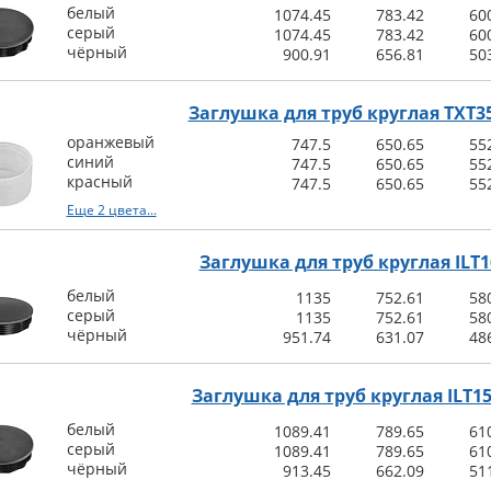
белый
1074.45
783.42
60
серый
1074.45
783.42
60
чёрный
900.91
656.81
50
Заглушка для труб круглая TXT35
оранжевый
747.5
650.65
55
синий
747.5
650.65
55
красный
747.5
650.65
55
Еще 2 цвета...
Заглушка для труб круглая ILT1
белый
1135
752.61
58
серый
1135
752.61
58
чёрный
951.74
631.07
48
Заглушка для труб круглая ILT15
белый
1089.41
789.65
61
серый
1089.41
789.65
61
чёрный
913.45
662.09
51