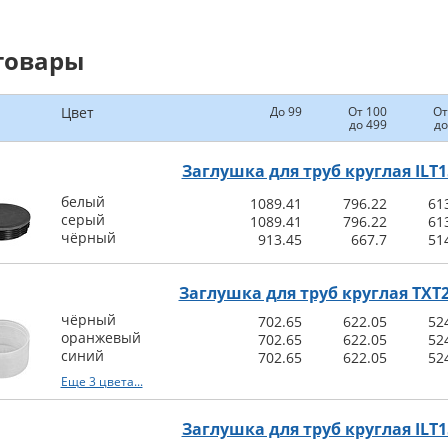
товары
Цвет
До 99
От 100
От
до 499
до
Заглушка для труб круглая ILT1
белый
1089.41
796.22
61
серый
1089.41
796.22
61
чёрный
913.45
667.7
51
Заглушка для труб круглая TXT
чёрный
702.65
622.05
52
оранжевый
702.65
622.05
52
синий
702.65
622.05
52
Еще 3 цвета...
Заглушка для труб круглая ILT1