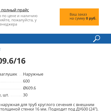
ь полный прайс
Ваш заказ
 по цене и наличию
на сумму
0 руб.
няйте, пожалуйста, у
енеджера
е
9.6/16
заглушек
Наружные
600
Ø609.6
, шт.
30
 наружная для труб круглого сечения с внешним
толщиной стенки 16 мм. Подходит под ДУ600 (24").