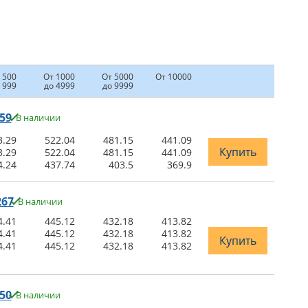
 500
От 1000
От 5000
От 10000
 999
до 4999
до 9999
59
В наличии
3.29
522.04
481.15
441.09
Купить
3.29
522.04
481.15
441.09
4.24
437.74
403.5
369.9
267
В наличии
4.41
445.12
432.18
413.82
4.41
445.12
432.18
413.82
Купить
4.41
445.12
432.18
413.82
50
В наличии