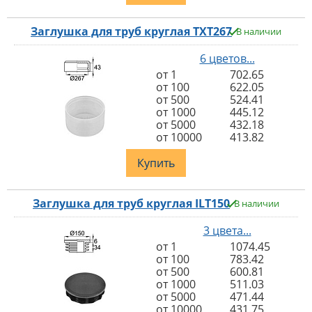
Заглушка для труб круглая TXT267
В наличии
6 цветов...
от 1
702.65
от 100
622.05
от 500
524.41
от 1000
445.12
от 5000
432.18
от 10000
413.82
Купить
Заглушка для труб круглая ILT150
В наличии
3 цвета...
от 1
1074.45
от 100
783.42
от 500
600.81
от 1000
511.03
от 5000
471.44
от 10000
431.75