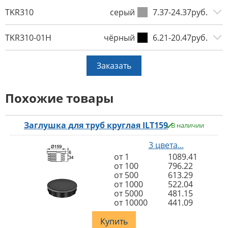
TKR310
серый
7.37-24.37руб.
TKR310-01H
чёрный
6.21-20.47руб.
Заказать
Похожие товары
Заглушка для труб круглая ILT159
В наличии
3 цвета...
от 1
1089.41
от 100
796.22
от 500
613.29
от 1000
522.04
от 5000
481.15
от 10000
441.09
Купить