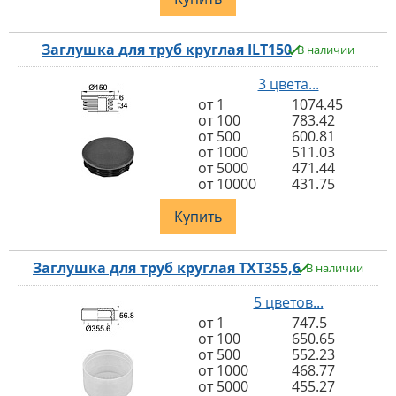
Заглушка для труб круглая ILT150
В наличии
3 цвета...
от 1
1074.45
от 100
783.42
от 500
600.81
от 1000
511.03
от 5000
471.44
от 10000
431.75
Купить
Заглушка для труб круглая TXT355,6
В наличии
5 цветов...
от 1
747.5
от 100
650.65
от 500
552.23
от 1000
468.77
от 5000
455.27