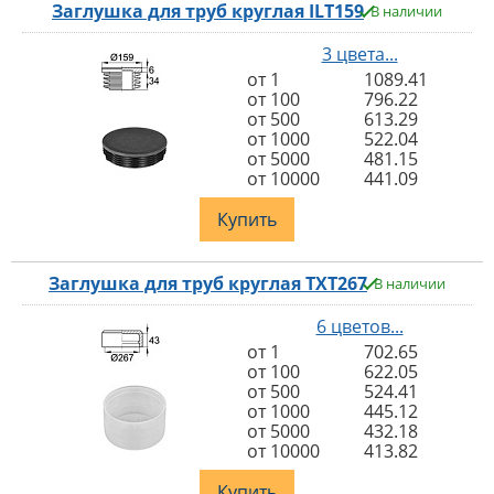
Заглушка для труб круглая ILT159
В наличии
3 цвета...
от 1
1089.41
от 100
796.22
от 500
613.29
от 1000
522.04
от 5000
481.15
от 10000
441.09
Купить
Заглушка для труб круглая TXT267
В наличии
6 цветов...
от 1
702.65
от 100
622.05
от 500
524.41
от 1000
445.12
от 5000
432.18
от 10000
413.82
Купить