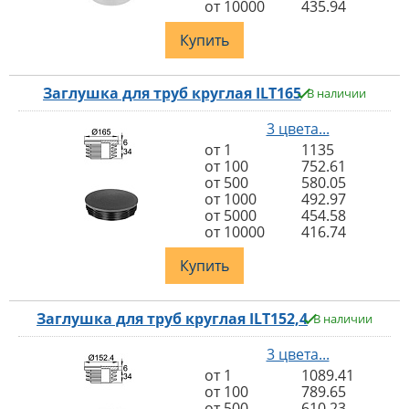
от 10000
435.94
Купить
Заглушка для труб круглая ILT165
В наличии
3 цвета...
от 1
1135
от 100
752.61
от 500
580.05
от 1000
492.97
от 5000
454.58
от 10000
416.74
Купить
Заглушка для труб круглая ILT152,4
В наличии
3 цвета...
от 1
1089.41
от 100
789.65
от 500
610.23