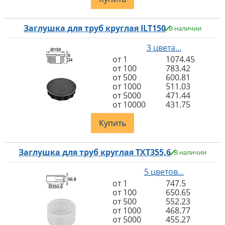
Заглушка для труб круглая ILT150
В наличии
3 цвета...
от 1
1074.45
от 100
783.42
от 500
600.81
от 1000
511.03
от 5000
471.44
от 10000
431.75
Купить
Заглушка для труб круглая TXT355,6
В наличии
5 цветов...
от 1
747.5
от 100
650.65
от 500
552.23
от 1000
468.77
от 5000
455.27