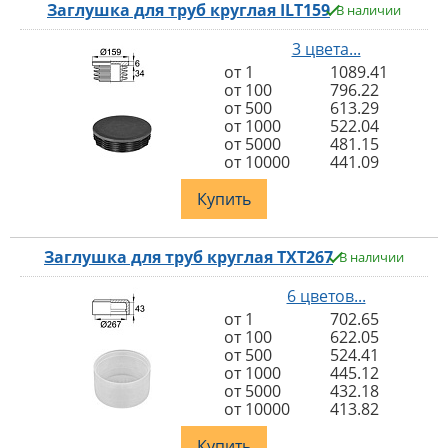
Заглушка для труб круглая ILT159
В наличии
3 цвета...
от 1
1089.41
от 100
796.22
от 500
613.29
от 1000
522.04
от 5000
481.15
от 10000
441.09
Купить
Заглушка для труб круглая TXT267
В наличии
6 цветов...
от 1
702.65
от 100
622.05
от 500
524.41
от 1000
445.12
от 5000
432.18
от 10000
413.82
Купить