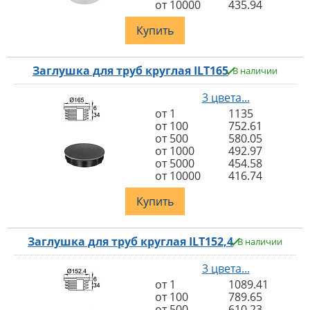
от 10000
435.94
Купить
Заглушка для труб круглая ILT165
В наличии
3 цвета...
от 1
1135
от 100
752.61
от 500
580.05
от 1000
492.97
от 5000
454.58
от 10000
416.74
Купить
Заглушка для труб круглая ILT152,4
В наличии
3 цвета...
от 1
1089.41
от 100
789.65
от 500
610.23