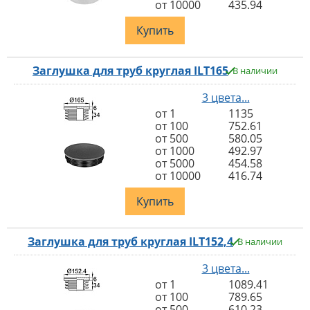
от 10000
435.94
Купить
Заглушка для труб круглая ILT165
В наличии
3 цвета...
от 1
1135
от 100
752.61
от 500
580.05
от 1000
492.97
от 5000
454.58
от 10000
416.74
Купить
Заглушка для труб круглая ILT152,4
В наличии
3 цвета...
от 1
1089.41
от 100
789.65
от 500
610.23