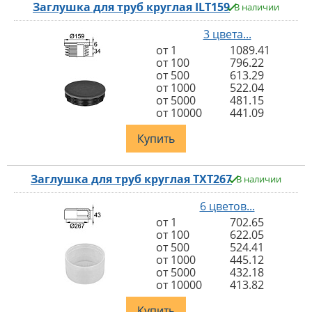
Заглушка для труб круглая ILT159
В наличии
3 цвета...
от 1
1089.41
от 100
796.22
от 500
613.29
от 1000
522.04
от 5000
481.15
от 10000
441.09
Купить
Заглушка для труб круглая TXT267
В наличии
6 цветов...
от 1
702.65
от 100
622.05
от 500
524.41
от 1000
445.12
от 5000
432.18
от 10000
413.82
Купить