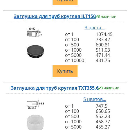
Заглушка для труб круглая ILT150
В наличии
3 цвета...
от 1
1074.45
от 100
783.42
от 500
600.81
от 1000
511.03
от 5000
471.44
от 10000
431.75
Купить
Заглушка для труб круглая TXT355,6
В наличии
5 цветов...
от 1
747.5
от 100
650.65
от 500
552.23
от 1000
468.77
от 5000
455.27