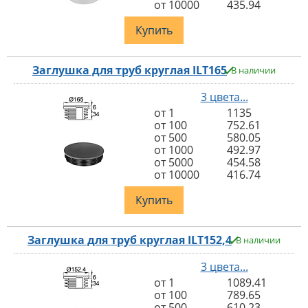
от 10000
435.94
Купить
Заглушка для труб круглая ILT165
В наличии
3 цвета...
от 1
1135
от 100
752.61
от 500
580.05
от 1000
492.97
от 5000
454.58
от 10000
416.74
Купить
Заглушка для труб круглая ILT152,4
В наличии
3 цвета...
от 1
1089.41
от 100
789.65
от 500
610.23