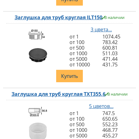
Заглушка для труб круглая ILT150
В наличии
3 цвета...
от 1
1074.45
от 100
783.42
от 500
600.81
от 1000
511.03
от 5000
471.44
от 10000
431.75
Купить
Заглушка для труб круглая TXT355,6
В наличии
5 цветов...
от 1
747.5
от 100
650.65
от 500
552.23
от 1000
468.77
от 5000
455.27