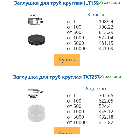
Заглушка для труб круглая ILT159
В наличии
3 цвета...
от 1
1089.41
от 100
796.22
от 500
613.29
от 1000
522.04
от 5000
481.15
от 10000
441.09
Купить
Заглушка для труб круглая TXT267
В наличии
6 цветов...
от 1
702.65
от 100
622.05
от 500
524.41
от 1000
445.12
от 5000
432.18
от 10000
413.82
Купить