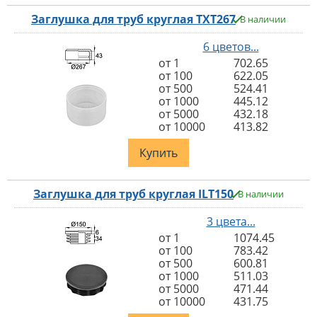
Заглушка для труб круглая TXT267
В наличии
6 цветов...
от 1
702.65
от 100
622.05
от 500
524.41
от 1000
445.12
от 5000
432.18
от 10000
413.82
Купить
Заглушка для труб круглая ILT150
В наличии
3 цвета...
от 1
1074.45
от 100
783.42
от 500
600.81
от 1000
511.03
от 5000
471.44
от 10000
431.75