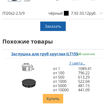
ITI20x2-2.5/9
чёрный
7.92-33.12руб.
Заказать
Похожие товары
Заглушка для труб круглая ILT159
В наличии
3 цвета...
от 1
1089.41
от 100
796.22
от 500
613.29
от 1000
522.04
от 5000
481.15
от 10000
441.09
Купить