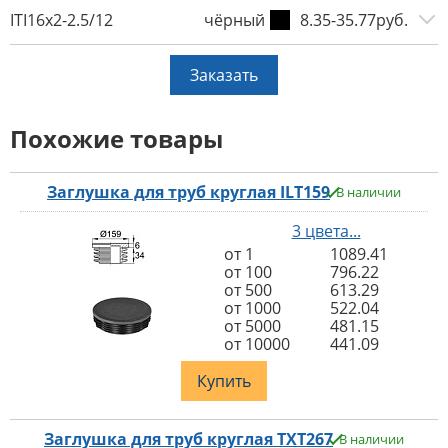
ITI16x2-2.5/12
чёрный
8.35-35.77руб.
Заказать
Похожие товары
Заглушка для труб круглая ILT159
В наличии
3 цвета...
от 1
1089.41
от 100
796.22
от 500
613.29
от 1000
522.04
от 5000
481.15
от 10000
441.09
Купить
Заглушка для труб круглая TXT267
В наличии