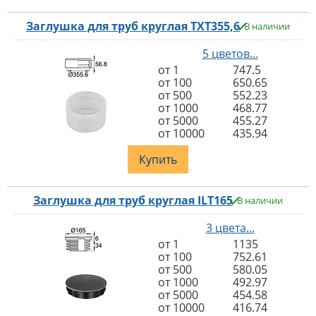
Заглушка для труб круглая TXT355,6
В наличии
5 цветов...
от 1
747.5
от 100
650.65
от 500
552.23
от 1000
468.77
от 5000
455.27
от 10000
435.94
Купить
Заглушка для труб круглая ILT165
В наличии
3 цвета...
от 1
1135
от 100
752.61
от 500
580.05
от 1000
492.97
от 5000
454.58
от 10000
416.74