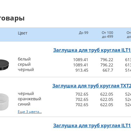
товары
Цвет
До 99
От 100
От
до 499
до
Заглушка для труб круглая ILT1
белый
1089.41
796.22
61
серый
1089.41
796.22
61
чёрный
913.45
667.7
51
Заглушка для труб круглая TXT
чёрный
702.65
622.05
52
оранжевый
702.65
622.05
52
синий
702.65
622.05
52
Еще 3 цвета...
Заглушка для труб круглая ILT1