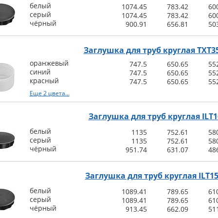
белый
1074.45
783.42
60
серый
1074.45
783.42
60
чёрный
900.91
656.81
50
Заглушка для труб круглая TXT35
оранжевый
747.5
650.65
55
синий
747.5
650.65
55
красный
747.5
650.65
55
Еще 2 цвета...
Заглушка для труб круглая ILT1
белый
1135
752.61
58
серый
1135
752.61
58
чёрный
951.74
631.07
48
Заглушка для труб круглая ILT15
белый
1089.41
789.65
61
серый
1089.41
789.65
61
чёрный
913.45
662.09
51