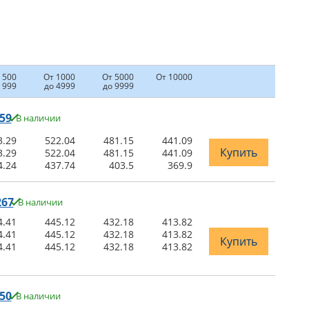
 500
От 1000
От 5000
От 10000
 999
до 4999
до 9999
59
В наличии
3.29
522.04
481.15
441.09
Купить
3.29
522.04
481.15
441.09
4.24
437.74
403.5
369.9
267
В наличии
4.41
445.12
432.18
413.82
4.41
445.12
432.18
413.82
Купить
4.41
445.12
432.18
413.82
50
В наличии