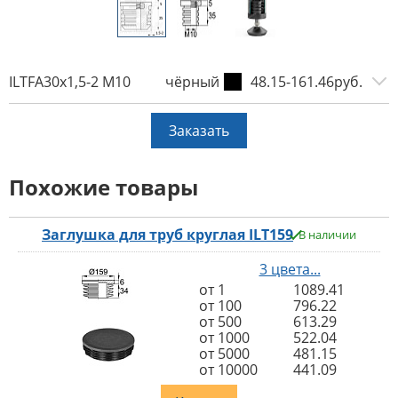
ILTFA30x1,5-2 M10
чёрный
48.15-161.46руб.
Заказать
Похожие товары
Заглушка для труб круглая ILT159
В наличии
3 цвета...
от 1
1089.41
от 100
796.22
от 500
613.29
от 1000
522.04
от 5000
481.15
от 10000
441.09