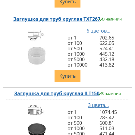
Купить
Заглушка для труб круглая TXT267
В наличии
6 цветов...
от 1
702.65
от 100
622.05
от 500
524.41
от 1000
445.12
от 5000
432.18
от 10000
413.82
Купить
Заглушка для труб круглая ILT150
В наличии
3 цвета...
от 1
1074.45
от 100
783.42
от 500
600.81
от 1000
511.03
от 5000
471.44