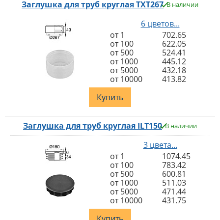
Заглушка для труб круглая TXT267
В наличии
6 цветов...
от 1
702.65
от 100
622.05
от 500
524.41
от 1000
445.12
от 5000
432.18
от 10000
413.82
Купить
Заглушка для труб круглая ILT150
В наличии
3 цвета...
от 1
1074.45
от 100
783.42
от 500
600.81
от 1000
511.03
от 5000
471.44
от 10000
431.75
Купить