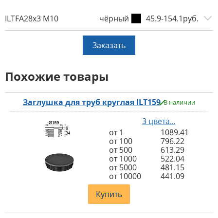
ILTFA28x3 M10
чёрный
45.9-154.1руб.
Заказать
Похожие товары
Заглушка для труб круглая ILT159
В наличии
3 цвета...
от 1
1089.41
от 100
796.22
от 500
613.29
от 1000
522.04
от 5000
481.15
от 10000
441.09
Купить