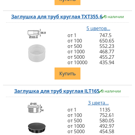
Заглушка для труб круглая TXT355,6
В наличии
5 цветов...
от 1
747.5
от 100
650.65
от 500
552.23
от 1000
468.77
от 5000
455.27
от 10000
435.94
Купить
Заглушка для труб круглая ILT165
В наличии
3 цвета...
от 1
1135
от 100
752.61
от 500
580.05
от 1000
492.97
от 5000
454.58