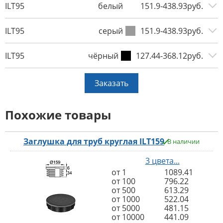
ILT95
белый
151.9-438.93руб.
ILT95
серый
151.9-438.93руб.
ILT95
чёрный
127.44-368.12руб.
Заказать
Похожие товары
Заглушка для труб круглая ILT159
В наличии
3 цвета...
от 1
1089.41
от 100
796.22
от 500
613.29
от 1000
522.04
от 5000
481.15
от 10000
441.09