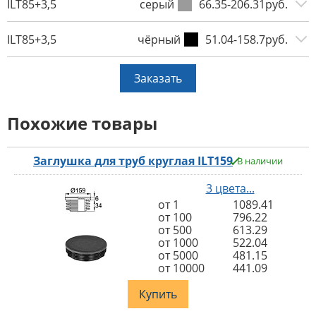
ILT85+3,5
серый
66.35-206.31руб.
ILT85+3,5
чёрный
51.04-158.7руб.
Заказать
Похожие товары
Заглушка для труб круглая ILT159
В наличии
3 цвета...
от 1
1089.41
от 100
796.22
от 500
613.29
от 1000
522.04
от 5000
481.15
от 10000
441.09
Купить