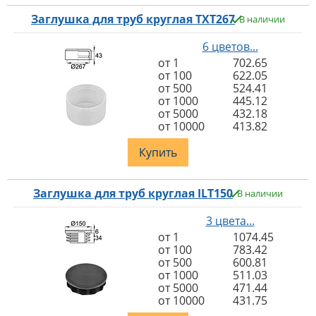
Заглушка для труб круглая TXT267
В наличии
6 цветов...
от 1
702.65
от 100
622.05
от 500
524.41
от 1000
445.12
от 5000
432.18
от 10000
413.82
Купить
Заглушка для труб круглая ILT150
В наличии
3 цвета...
от 1
1074.45
от 100
783.42
от 500
600.81
от 1000
511.03
от 5000
471.44
от 10000
431.75