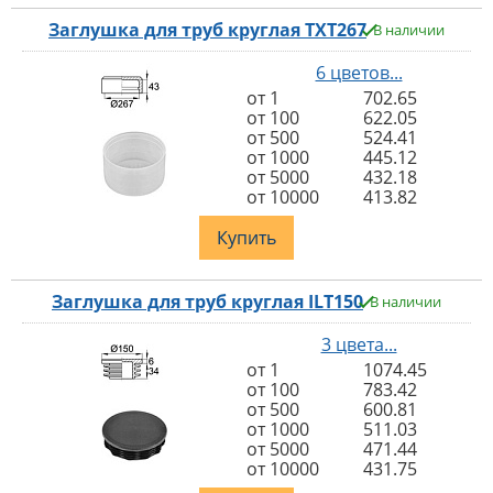
Заглушка для труб круглая TXT267
В наличии
6 цветов...
от 1
702.65
от 100
622.05
от 500
524.41
от 1000
445.12
от 5000
432.18
от 10000
413.82
Купить
Заглушка для труб круглая ILT150
В наличии
3 цвета...
от 1
1074.45
от 100
783.42
от 500
600.81
от 1000
511.03
от 5000
471.44
от 10000
431.75