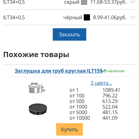
ILT34+0,5
серый
11.68-53.37руб.
ILT34+0,5
чёрный
8.99-41.06руб.
Заказать
Похожие товары
Заглушка для труб круглая ILT159
В наличии
3 цвета...
от 1
1089.41
от 100
796.22
от 500
613.29
от 1000
522.04
от 5000
481.15
от 10000
441.09
Купить