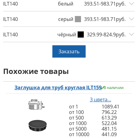
ILT140
белый
393.51-983.71руб.
ILT140
серый
393.51-983.71руб.
ILT140
чёрный
329.99-824.9руб.
Заказать
Похожие товары
Заглушка для труб круглая ILT159
В наличии
3 цвета...
от 1
1089.41
от 100
796.22
от 500
613.29
от 1000
522.04
от 5000
481.15
от 10000
441.09