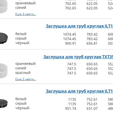
оранжевый
702.65
622.05
52
синий
702.65
622.05
52
Еще 3 цвета...
Заглушка для труб круглая ILT1
белый
1074.45
783.42
60
серый
1074.45
783.42
60
чёрный
900.91
656.81
50
Заглушка для труб круглая TXT35
оранжевый
747.5
650.65
55
синий
747.5
650.65
55
красный
747.5
650.65
55
Еще 2 цвета...
Заглушка для труб круглая ILT1
белый
1135
752.61
58
серый
1135
752.61
58
чёрный
951.74
631.07
48