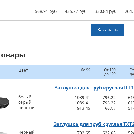
568.91 руб.
435.27 руб.
330.84 руб.
264.
Заказать
товары
Цвет
До 99
От 100
От
до 499
до
Заглушка для труб круглая ILT1
белый
1089.41
796.22
61
серый
1089.41
796.22
61
чёрный
913.45
667.7
51
Заглушка для труб круглая TXT
чёрный
702.65
622.05
52