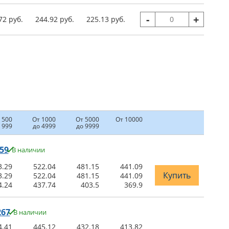
-
+
72 руб.
244.92 руб.
225.13 руб.
 500
От 1000
От 5000
От 10000
 999
до 4999
до 9999
59
В наличии
3.29
522.04
481.15
441.09
Купить
3.29
522.04
481.15
441.09
4.24
437.74
403.5
369.9
267
В наличии
4.41
445.12
432.18
413.82