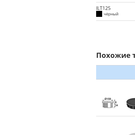
ILT125
чёрный
Похожие 