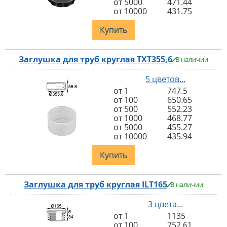
от 5000
471.44
от 10000
431.75
Купить
Заглушка для труб круглая TXT355,6
В наличии
5 цветов...
от 1
747.5
от 100
650.65
от 500
552.23
от 1000
468.77
от 5000
455.27
от 10000
435.94
Купить
Заглушка для труб круглая ILT165
В наличии
3 цвета...
от 1
1135
от 100
752.61