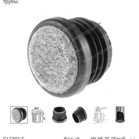
трубы.
GLF301,5
белый
49.38-75.95руб.