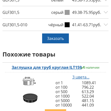
GLF301,5
серый
49.38-75.95руб.
GLF301,5-010
чёрный
41.41-63.71руб.
Заказать
Похожие товары
Заглушка для труб круглая ILT159
В наличии
3 цвета...
от 1
1089.41
от 100
796.22
от 500
613.29
от 1000
522.04
от 5000
481.15
от 10000
441.09