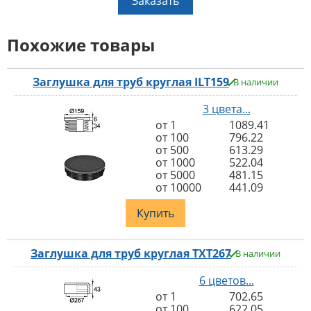
Заказать
Похожие товары
Заглушка для труб круглая ILT159
В наличии
3 цвета...
от 1
1089.41
от 100
796.22
от 500
613.29
от 1000
522.04
от 5000
481.15
от 10000
441.09
Купить
Заглушка для труб круглая TXT267
В наличии
6 цветов...
от 1
702.65
от 100
622.05