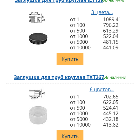
Заглушка для труб круглая ILT159
В наличии
3 цвета...
от 1
1089.41
от 100
796.22
от 500
613.29
от 1000
522.04
от 5000
481.15
от 10000
441.09
Купить
Заглушка для труб круглая TXT267
В наличии
6 цветов...
от 1
702.65
от 100
622.05
от 500
524.41
от 1000
445.12
от 5000
432.18
от 10000
413.82
Купить