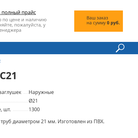
ь полный прайс
Ваш заказ
 по цене и наличию
на сумму
0 руб.
няйте, пожалуйста, у
енеджера
е
C21
заглушек
Наружные
Ø21
, шт.
1300
 труб диаметром 21 мм. Изготовлен из ПВХ.