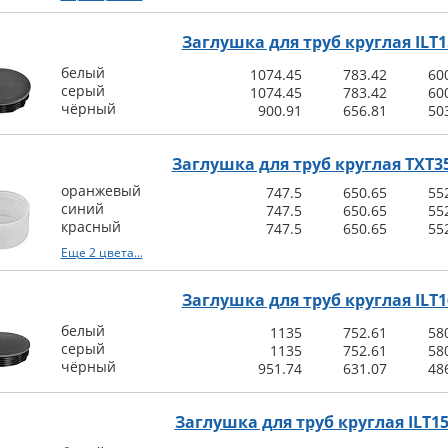
Заглушка для труб круглая ILT1
белый
1074.45
783.42
60
серый
1074.45
783.42
60
чёрный
900.91
656.81
50
Заглушка для труб круглая TXT35
оранжевый
747.5
650.65
55
синий
747.5
650.65
55
красный
747.5
650.65
55
Еще 2 цвета...
Заглушка для труб круглая ILT1
белый
1135
752.61
58
серый
1135
752.61
58
чёрный
951.74
631.07
48
Заглушка для труб круглая ILT15