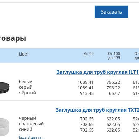
Заказать
товары
Цвет
До 99
От 100
От
до 499
до
Заглушка для труб круглая ILT1
белый
1089.41
796.22
61
серый
1089.41
796.22
61
чёрный
913.45
667.7
51
Заглушка для труб круглая TXT
чёрный
702.65
622.05
52
оранжевый
702.65
622.05
52
синий
702.65
622.05
52
Еще 3 цвета...