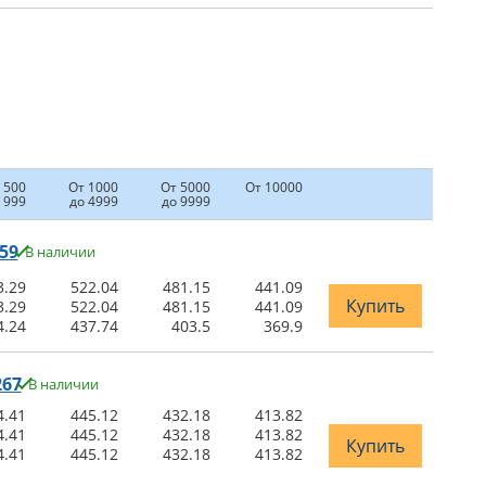
 500
От 1000
От 5000
От 10000
 999
до 4999
до 9999
59
В наличии
3.29
522.04
481.15
441.09
Купить
3.29
522.04
481.15
441.09
4.24
437.74
403.5
369.9
267
В наличии
4.41
445.12
432.18
413.82
4.41
445.12
432.18
413.82
Купить
4.41
445.12
432.18
413.82