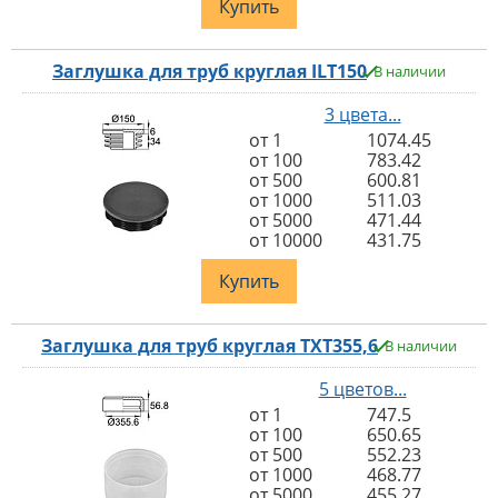
Купить
Заглушка для труб круглая ILT150
В наличии
3 цвета...
от 1
1074.45
от 100
783.42
от 500
600.81
от 1000
511.03
от 5000
471.44
от 10000
431.75
Купить
Заглушка для труб круглая TXT355,6
В наличии
5 цветов...
от 1
747.5
от 100
650.65
от 500
552.23
от 1000
468.77
от 5000
455.27