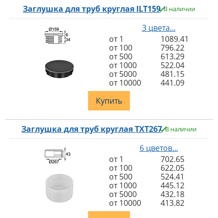
Заглушка для труб круглая ILT159
В наличии
3 цвета...
от 1
1089.41
от 100
796.22
от 500
613.29
от 1000
522.04
от 5000
481.15
от 10000
441.09
Купить
Заглушка для труб круглая TXT267
В наличии
6 цветов...
от 1
702.65
от 100
622.05
от 500
524.41
от 1000
445.12
от 5000
432.18
от 10000
413.82