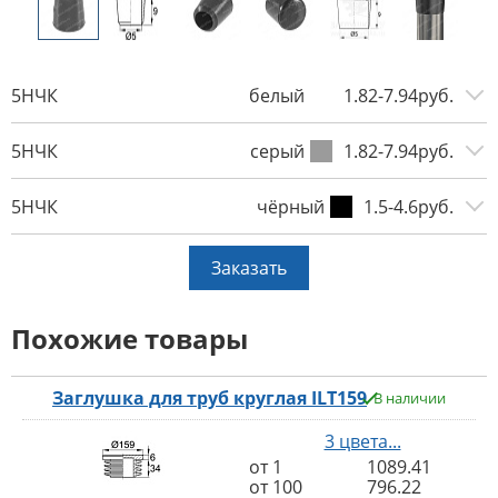
5НЧК
белый
1.82-7.94руб.
5НЧК
серый
1.82-7.94руб.
5НЧК
чёрный
1.5-4.6руб.
Заказать
Похожие товары
Заглушка для труб круглая ILT159
В наличии
3 цвета...
от 1
1089.41
от 100
796.22