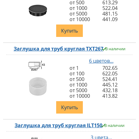
от 500
613.29
от 1000
522.04
от 5000
481.15
от 10000
441.09
Купить
Заглушка для труб круглая TXT267
В наличии
6 цветов...
от 1
702.65
от 100
622.05
от 500
524.41
от 1000
445.12
от 5000
432.18
от 10000
413.82
Купить
Заглушка для труб круглая ILT150
В наличии
3 цвета...