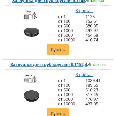
Заглушка для труб круглая ILT165
В наличии
3 цвета...
от 1
1135
от 100
752.61
от 500
580.05
от 1000
492.97
от 5000
454.58
от 10000
416.74
Купить
Заглушка для труб круглая ILT152,4
В наличии
3 цвета...
от 1
1089.41
от 100
789.65
от 500
610.23
от 1000
517.45
от 5000
476.97
от 10000
437.05
Купить