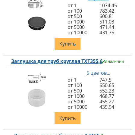
от 1
1074.45
от 100
783.42
от 500
600.81
от 1000
511.03
от 5000
471.44
от 10000
431.75
Купить
Заглушка для труб круглая TXT355,6
В наличии
5 цветов...
от 1
747.5
от 100
650.65
от 500
552.23
от 1000
468.77
от 5000
455.27
от 10000
435.94
Купить