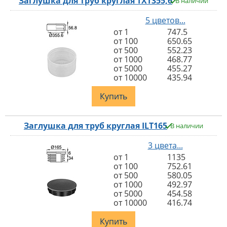
Заглушка для труб круглая TXT355,6
В наличии
5 цветов...
от 1
747.5
от 100
650.65
от 500
552.23
от 1000
468.77
от 5000
455.27
от 10000
435.94
Купить
Заглушка для труб круглая ILT165
В наличии
3 цвета...
от 1
1135
от 100
752.61
от 500
580.05
от 1000
492.97
от 5000
454.58
от 10000
416.74
Купить