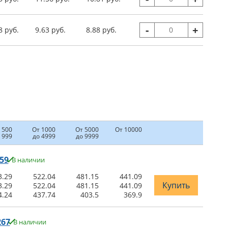
-
+
8 руб.
9.63 руб.
8.88 руб.
 500
От 1000
От 5000
От 10000
 999
до 4999
до 9999
59
В наличии
3.29
522.04
481.15
441.09
Купить
3.29
522.04
481.15
441.09
4.24
437.74
403.5
369.9
267
В наличии