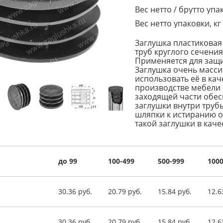
Вес нетто / брутто упак
Вес нетто упаковки, кг
Заглушка пластиковая
труб круглого сечени
Применяется для защи
Заглушка очень масси
использовать её в ка
производстве мебели 
заходящей части обес
заглушки внутри труб
шляпки к истиранию 
такой заглушки в каче
до 99
100-499
500-999
1000
30.36 руб.
20.79 руб.
15.84 руб.
12.6
30.36 руб.
20.79 руб.
15.84 руб.
12.6