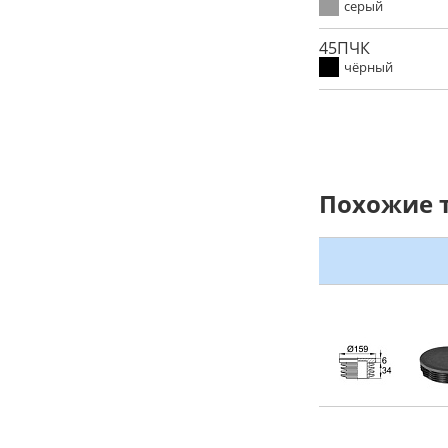
серый
45ПЧК
чёрный
Похожие 