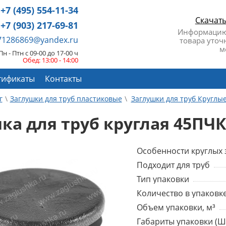
+7 (495) 554-11-34
Скачат
+7 (903) 217-69-81
Информацию
671286869@yandex.ru
товара уточ
м
Пн - Птн с 09-00 до 17-00 ч
Обед: 13:00 - 14:00
тификаты
Контакты
г
Заглушки для труб пластиковые
Заглушки для труб Круглы
ка для труб круглая 45ПЧ
Особенности круглых 
Подходит для труб
Тип упаковки
Количество в упаковке
Объем упаковки, м³
Габариты упаковки (Ш