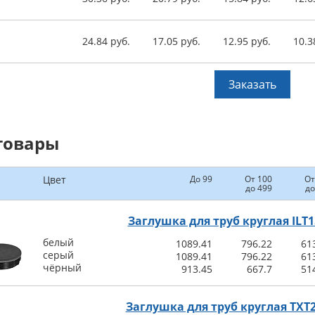
24.84 руб.
17.05 руб.
12.95 руб.
10.3
Заказать
товары
Цвет
До 99
От 100
От
до 499
до
Заглушка для труб круглая ILT1
белый
1089.41
796.22
61
серый
1089.41
796.22
61
чёрный
913.45
667.7
51
Заглушка для труб круглая TXT