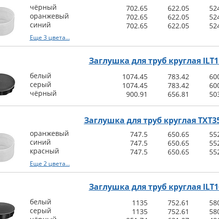
чёрный
702.65
622.05
52
оранжевый
702.65
622.05
52
синий
702.65
622.05
52
Еще 3 цвета...
Заглушка для труб круглая ILT1
белый
1074.45
783.42
60
серый
1074.45
783.42
60
чёрный
900.91
656.81
50
Заглушка для труб круглая TXT35
оранжевый
747.5
650.65
55
синий
747.5
650.65
55
красный
747.5
650.65
55
Еще 2 цвета...
Заглушка для труб круглая ILT1
белый
1135
752.61
58
серый
1135
752.61
58