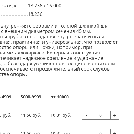
овки, кг
18.236 / 16.000
18.236
 внутренняя с ребрами и толстой шляпкой для
я с внешним диаметром сечения 45 мм.
ты трубы от попадания внутрь влаги и пыли.
вная, практичная и универсальная, что позволяет
честве опоры или ножки, например, при
на металлокаркасе. Реберная конструкция
печивает надежное крепление и удержание
ы, а благодаря увеличенной толщине и стойкости
обеспечивается продолжительный срок службы
стве опоры.
-4999
5000-9999
от 10000
-
+
3 руб.
11.56 руб.
10.81 руб.
-
+
3 руб.
11.56 руб.
10.81 руб.