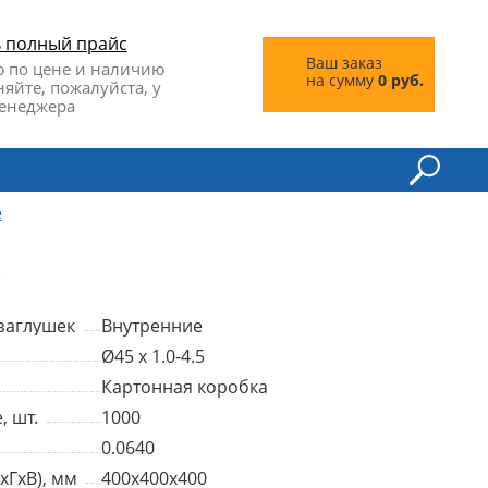
ь полный прайс
Ваш заказ
 по цене и наличию
на сумму
0 руб.
няйте, пожалуйста, у
енеджера
е
К
заглушек
Внутренние
Ø45 x 1.0-4.5
Картонная коробка
, шт.
1000
0.0640
хГхВ), мм
400x400x400