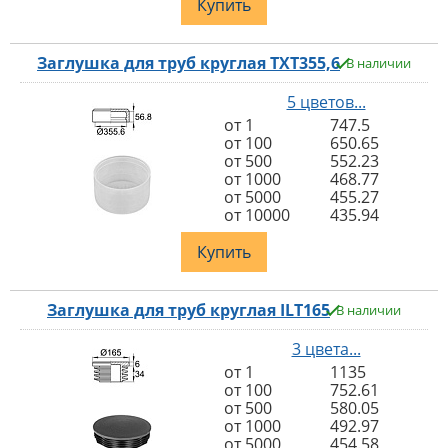
Купить
Заглушка для труб круглая TXT355,6
В наличии
5 цветов...
от 1
747.5
от 100
650.65
от 500
552.23
от 1000
468.77
от 5000
455.27
от 10000
435.94
Купить
Заглушка для труб круглая ILT165
В наличии
3 цвета...
от 1
1135
от 100
752.61
от 500
580.05
от 1000
492.97
от 5000
454.58