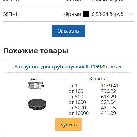
38ПЧК
чёрный
6.53-24.84руб.
Заказать
Похожие товары
Заглушка для труб круглая ILT159
В наличии
3 цвета...
от 1
1089.41
от 100
796.22
от 500
613.29
от 1000
522.04
от 5000
481.15
от 10000
441.09
Купить