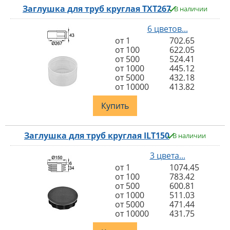
Заглушка для труб круглая TXT267
В наличии
6 цветов...
от 1
702.65
от 100
622.05
от 500
524.41
от 1000
445.12
от 5000
432.18
от 10000
413.82
Купить
Заглушка для труб круглая ILT150
В наличии
3 цвета...
от 1
1074.45
от 100
783.42
от 500
600.81
от 1000
511.03
от 5000
471.44
от 10000
431.75