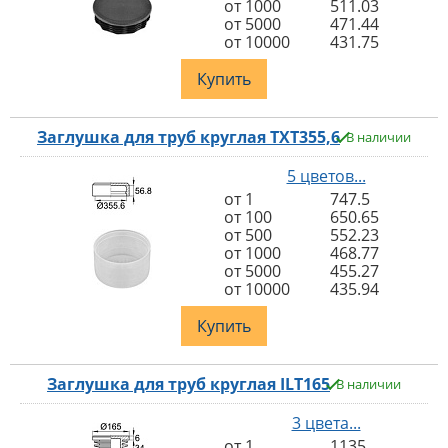
от 1000
511.03
от 5000
471.44
от 10000
431.75
Купить
Заглушка для труб круглая TXT355,6
В наличии
5 цветов...
от 1
747.5
от 100
650.65
от 500
552.23
от 1000
468.77
от 5000
455.27
от 10000
435.94
Купить
Заглушка для труб круглая ILT165
В наличии
3 цвета...
от 1
1135