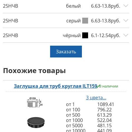
25НЧВ
белый
6.63-13.8руб.
25НЧВ
серый
6.63-13.8руб.
25НЧВ
чёрный
6.1-12.54руб.
Заказать
Похожие товары
Заглушка для труб круглая ILT159
В наличии
3 цвета...
от 1
1089.41
от 100
796.22
от 500
613.29
от 1000
522.04
от 5000
481.15
от 10000
441.09