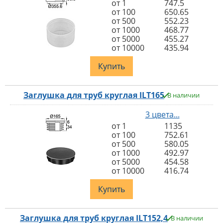
от 1
747.5
от 100
650.65
от 500
552.23
от 1000
468.77
от 5000
455.27
от 10000
435.94
Купить
Заглушка для труб круглая ILT165
В наличии
3 цвета...
от 1
1135
от 100
752.61
от 500
580.05
от 1000
492.97
от 5000
454.58
от 10000
416.74
Купить
Заглушка для труб круглая ILT152,4
В наличии