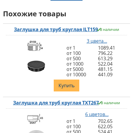
Похожие товары
Заглушка для труб круглая ILT159
В наличии
3 цвета...
от 1
1089.41
от 100
796.22
от 500
613.29
от 1000
522.04
от 5000
481.15
от 10000
441.09
Купить
Заглушка для труб круглая TXT267
В наличии
6 цветов...
от 1
702.65
от 100
622.05
от 500
524.41